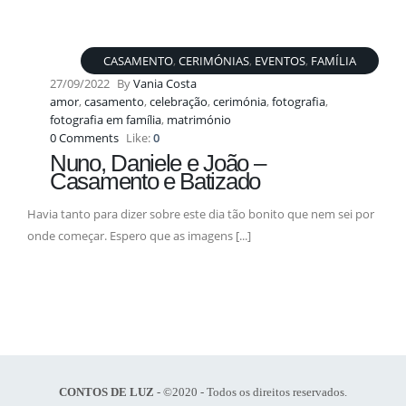
CASAMENTO
,
CERIMÓNIAS
,
EVENTOS
,
FAMÍLIA
27/09/2022
By
Vania Costa
amor
,
casamento
,
celebração
,
cerimónia
,
fotografia
,
fotografia em família
,
matrimónio
0 Comments
Like:
0
Nuno, Daniele e João –
Casamento e Batizado
Havia tanto para dizer sobre este dia tão bonito que nem sei por
onde começar. Espero que as imagens [...]
CONTOS DE LUZ
- ©2020 - Todos os direitos reservados.