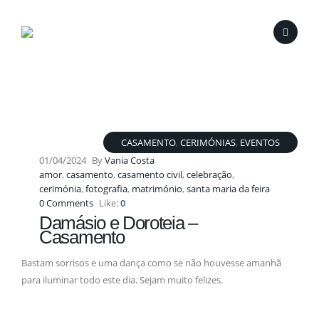
CASAMENTO
,
CERIMÓNIAS
,
EVENTOS
01/04/2024
By
Vania Costa
amor
,
casamento
,
casamento civil
,
celebração
,
cerimónia
,
fotografia
,
matrimónio
,
santa maria da feira
0 Comments
Like:
0
Damásio e Doroteia –
Casamento
Bastam sorrisos e uma dança como se não houvesse amanhã
para iluminar todo este dia. Sejam muito felizes.