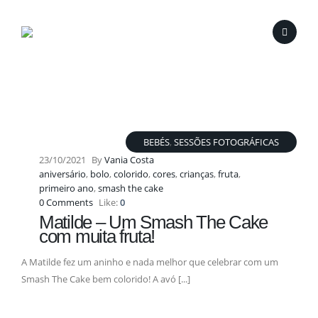
BEBÉS
,
SESSÕES FOTOGRÁFICAS
23/10/2021
By
Vania Costa
aniversário
,
bolo
,
colorido
,
cores
,
crianças
,
fruta
,
primeiro ano
,
smash the cake
0 Comments
Like:
0
Matilde – Um Smash The Cake
com muita fruta!
A Matilde fez um aninho e nada melhor que celebrar com um
Smash The Cake bem colorido! A avó [...]