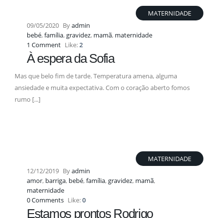
MATERNIDADE
09/05/2020
By
admin
bebé
,
família
,
gravidez
,
mamã
,
maternidade
1 Comment
Like:
2
À espera da Sofia
Mas que belo fim de tarde. Temperatura amena, alguma
ansiedade e muita expectativa. Com o coração aberto fomos
rumo [...]
MATERNIDADE
12/12/2019
By
admin
amor
,
barriga
,
bebé
,
família
,
gravidez
,
mamã
,
maternidade
0 Comments
Like:
0
Estamos prontos Rodrigo