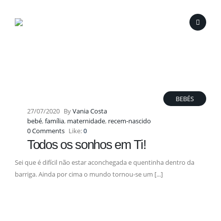
BEBÉS
27/07/2020
By
Vania Costa
bebé
,
família
,
maternidade
,
recem-nascido
0 Comments
Like:
0
Todos os sonhos em Ti!
Sei que é difícil não estar aconchegada e quentinha dentro da
barriga. Ainda por cima o mundo tornou-se um [...]