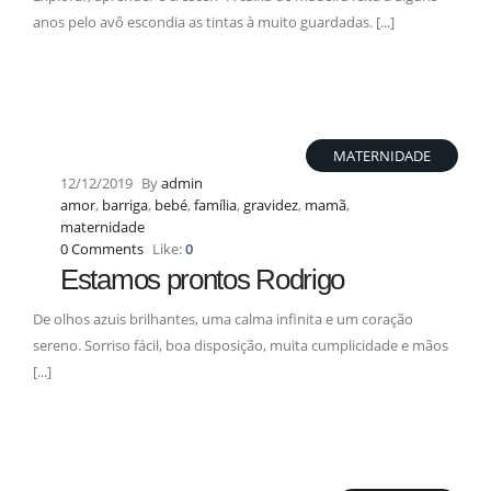
anos pelo avô escondia as tintas à muito guardadas. [...]
MATERNIDADE
12/12/2019
By
admin
amor
,
barriga
,
bebé
,
família
,
gravidez
,
mamã
,
maternidade
0 Comments
Like:
0
Estamos prontos Rodrigo
De olhos azuis brilhantes, uma calma infinita e um coração
sereno. Sorriso fácil, boa disposição, muita cumplicidade e mãos
[...]