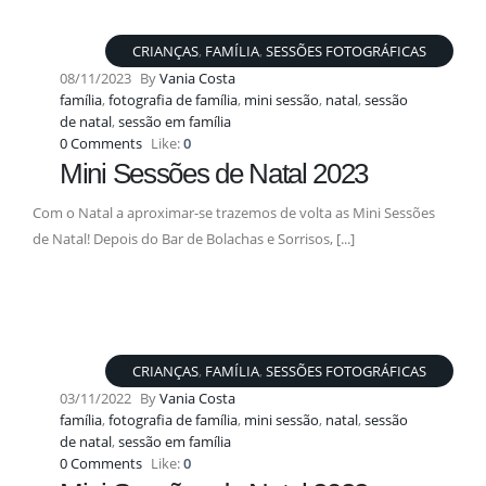
CRIANÇAS
,
FAMÍLIA
,
SESSÕES FOTOGRÁFICAS
08/11/2023
By
Vania Costa
família
,
fotografia de família
,
mini sessão
,
natal
,
sessão
de natal
,
sessão em família
0 Comments
Like:
0
Mini Sessões de Natal 2023
Com o Natal a aproximar-se trazemos de volta as Mini Sessões
de Natal! Depois do Bar de Bolachas e Sorrisos, [...]
CRIANÇAS
,
FAMÍLIA
,
SESSÕES FOTOGRÁFICAS
03/11/2022
By
Vania Costa
família
,
fotografia de família
,
mini sessão
,
natal
,
sessão
de natal
,
sessão em família
0 Comments
Like:
0