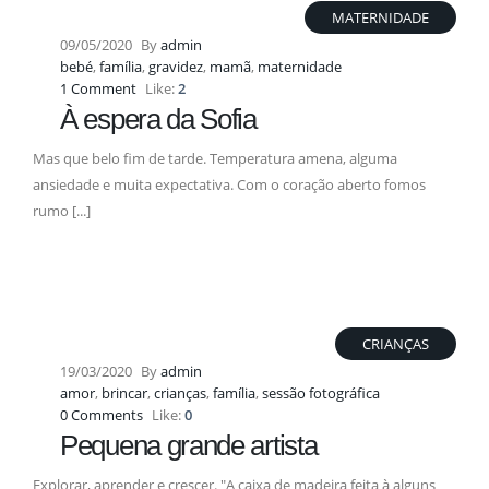
MATERNIDADE
09/05/2020
By
admin
bebé
,
família
,
gravidez
,
mamã
,
maternidade
1 Comment
Like:
2
À espera da Sofia
Mas que belo fim de tarde. Temperatura amena, alguma
ansiedade e muita expectativa. Com o coração aberto fomos
rumo [...]
CRIANÇAS
19/03/2020
By
admin
amor
,
brincar
,
crianças
,
família
,
sessão fotográfica
0 Comments
Like:
0
Pequena grande artista
Explorar, aprender e crescer. "A caixa de madeira feita à alguns