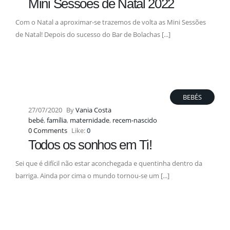
Mini Sessões de Natal 2022
Com o Natal a aproximar-se trazemos de volta as Mini Sessões
de Natal! Depois do sucesso do Bar de Bolachas [...]
BEBÉS
27/07/2020
By
Vania Costa
bebé
,
família
,
maternidade
,
recem-nascido
0 Comments
Like:
0
Todos os sonhos em Ti!
Sei que é difícil não estar aconchegada e quentinha dentro da
barriga. Ainda por cima o mundo tornou-se um [...]