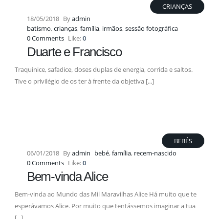
CRIANÇAS
18/05/2018
By
admin
batismo
,
crianças
,
família
,
irmãos
,
sessão fotográfica
0 Comments
Like:
0
Duarte e Francisco
Traquinice, safadice, doses duplas de energia, corrida e saltos.
Tive o privilégio de os ter à frente da objetiva [...]
BEBÉS
06/01/2018
By
admin
bebé
,
família
,
recem-nascido
0 Comments
Like:
0
Bem-vinda Alice
Bem-vinda ao Mundo das Mil Maravilhas Alice Há muito que te
esperávamos Alice. Por muito que tentássemos imaginar a tua
[...]