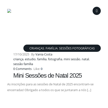
CRIANÇAS
,
FAMÍLIA
,
SESSÕES FOTOGRÁFICAS
17/10/2025
By
Vania Costa
criança
,
estudio
,
família
,
fotografia
,
mini sessão
,
natal
,
sessão família
0 Comments
Like:
0
Mini Sessões de Natal 2025
As inscrições para as sessões de Natal de 2025 encontram-se
encerradas! Obrigado a todos os que se juntaram a nós [...]