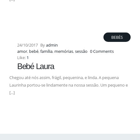
BEBÉS
24/10/2017
By
admin
amor
,
bebé
,
família
,
memórias
,
sessão
0 Comments
Like:
1
Bebé Laura
Chegou até nós assim, frágil, pequenina, e linda. A pequena
Laurinha portou-se lindamente na nossa sessão. Um pequeno e
[...]