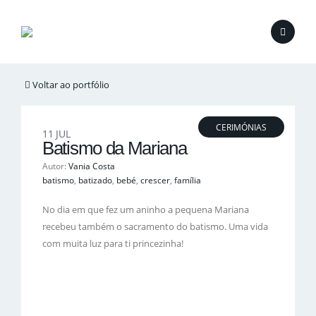
Voltar ao portfólio
CERIMÓNIAS
11
JUL
Batismo da Mariana
Autor:
Vania Costa
batismo
,
batizado
,
bebé
,
crescer
,
família
No dia em que fez um aninho a pequena Mariana
recebeu também o sacramento do batismo. Uma vida
com muita luz para ti princezinha!