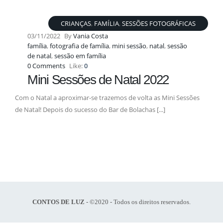
CRIANÇAS
,
FAMÍLIA
,
SESSÕES FOTOGRÁFICAS
03/11/2022
By
Vania Costa
família
,
fotografia de família
,
mini sessão
,
natal
,
sessão
de natal
,
sessão em família
0 Comments
Like:
0
Mini Sessões de Natal 2022
Com o Natal a aproximar-se trazemos de volta as Mini Sessões
de Natal! Depois do sucesso do Bar de Bolachas [...]
CONTOS DE LUZ
- ©2020 - Todos os direitos reservados.