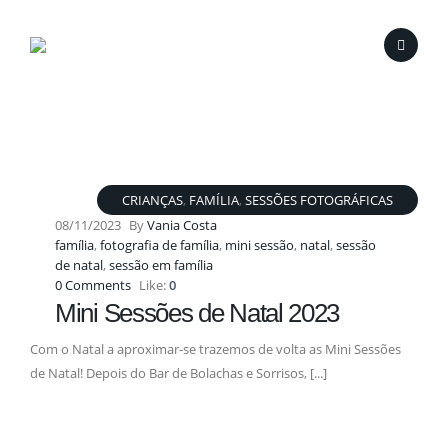
CRIANÇAS
,
FAMÍLIA
,
SESSÕES FOTOGRÁFICAS
08/11/2023
By
Vania Costa
família
,
fotografia de família
,
mini sessão
,
natal
,
sessão
de natal
,
sessão em família
0 Comments
Like:
0
Mini Sessões de Natal 2023
Com o Natal a aproximar-se trazemos de volta as Mini Sessões
de Natal! Depois do Bar de Bolachas e Sorrisos, [...]