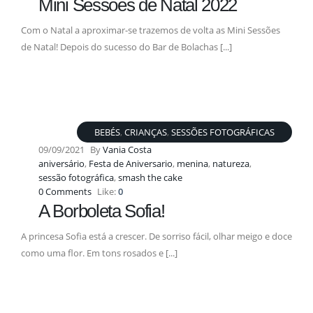
Mini Sessões de Natal 2022
Com o Natal a aproximar-se trazemos de volta as Mini Sessões
de Natal! Depois do sucesso do Bar de Bolachas [...]
BEBÉS
,
CRIANÇAS
,
SESSÕES FOTOGRÁFICAS
09/09/2021
By
Vania Costa
aniversário
,
Festa de Aniversario
,
menina
,
natureza
,
sessão fotográfica
,
smash the cake
0 Comments
Like:
0
A Borboleta Sofia!
A princesa Sofia está a crescer. De sorriso fácil, olhar meigo e doce
como uma flor. Em tons rosados e [...]