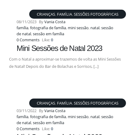
CRIANÇAS
,
FAMÍLIA
,
SESSÕES FOTOGRÁFICAS
08/11/2023
By
Vania Costa
família
,
fotografia de família
,
mini sessão
,
natal
,
sessão
de natal
,
sessão em família
0 Comments
Like:
0
Mini Sessões de Natal 2023
Com o Natal a aproximar-se trazemos de volta as Mini Sessões
de Natal! Depois do Bar de Bolachas e Sorrisos, [...]
CRIANÇAS
,
FAMÍLIA
,
SESSÕES FOTOGRÁFICAS
03/11/2022
By
Vania Costa
família
,
fotografia de família
,
mini sessão
,
natal
,
sessão
de natal
,
sessão em família
0 Comments
Like:
0