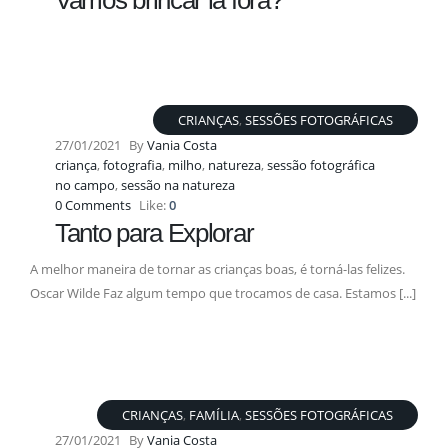
Vamos brincar lá fora?
CRIANÇAS
,
SESSÕES FOTOGRÁFICAS
27/01/2021
By
Vania Costa
criança
,
fotografia
,
milho
,
natureza
,
sessão fotográfica
no campo
,
sessão na natureza
0 Comments
Like:
0
Tanto para Explorar
A melhor maneira de tornar as crianças boas, é torná-las felizes.
Oscar Wilde Faz algum tempo que trocamos de casa. Estamos [...]
CRIANÇAS
,
FAMÍLIA
,
SESSÕES FOTOGRÁFICAS
27/01/2021
By
Vania Costa