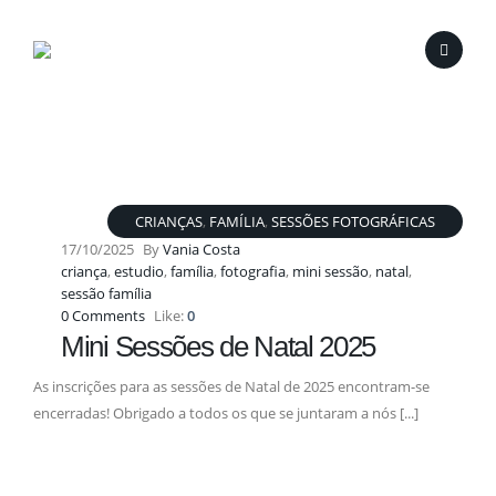
CRIANÇAS
,
FAMÍLIA
,
SESSÕES FOTOGRÁFICAS
17/10/2025
By
Vania Costa
criança
,
estudio
,
família
,
fotografia
,
mini sessão
,
natal
,
sessão família
0 Comments
Like:
0
Mini Sessões de Natal 2025
As inscrições para as sessões de Natal de 2025 encontram-se
encerradas! Obrigado a todos os que se juntaram a nós [...]