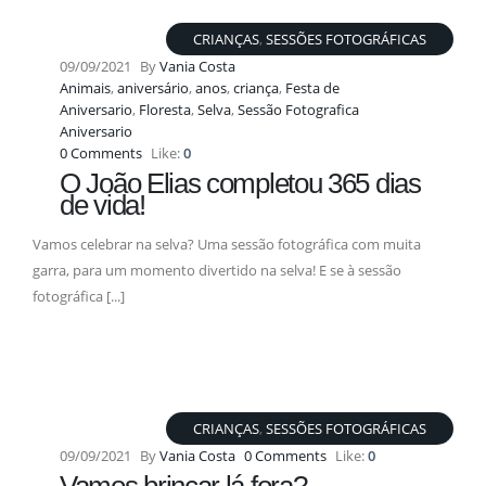
CRIANÇAS
,
SESSÕES FOTOGRÁFICAS
09/09/2021
By
Vania Costa
Animais
,
aniversário
,
anos
,
criança
,
Festa de
Aniversario
,
Floresta
,
Selva
,
Sessão Fotografica
Aniversario
0 Comments
Like:
0
O João Elias completou 365 dias
de vida!
Vamos celebrar na selva? Uma sessão fotográfica com muita
garra, para um momento divertido na selva! E se à sessão
fotográfica [...]
CRIANÇAS
,
SESSÕES FOTOGRÁFICAS
09/09/2021
By
Vania Costa
0 Comments
Like:
0