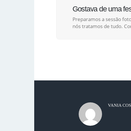
Gostava de uma fest
Preparamos a sessão fotog
nós tratamos de tudo. Co
VANIA CO